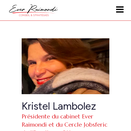
Kristel Lambolez
Présidente du cabinet Ever
Raimondi et du Cercle Jobsferic