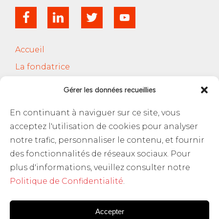
Accueil
La fondatrice
Services
Gérer les données recueillies
Le Cercle Jobsferic
En continuant à naviguer sur ce site, vous
Blog Les RH
acceptez l'utilisation de cookies pour analyser
Contact
notre trafic, personnaliser le contenu, et fournir
des fonctionnalités de réseaux sociaux. Pour
Politique de confidentialité
plus d'informations, veuillez consulter notre
Politique de Confidentialité
.
Accepter