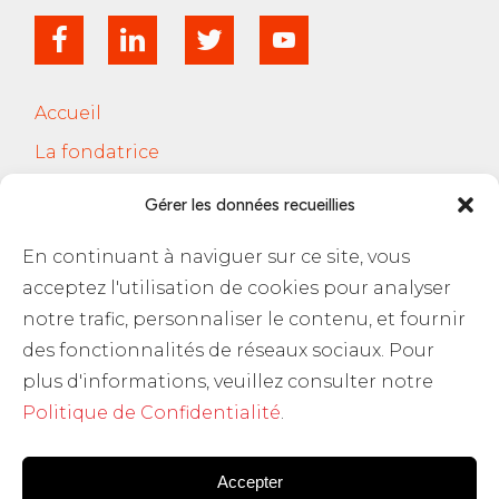
Accueil
La fondatrice
Services
Gérer les données recueillies
Le Cercle Jobsferic
En continuant à naviguer sur ce site, vous
Blog Les RH
acceptez l'utilisation de cookies pour analyser
Contact
notre trafic, personnaliser le contenu, et fournir
des fonctionnalités de réseaux sociaux. Pour
Politique de confidentialité
plus d'informations, veuillez consulter notre
Politique de Confidentialité
.
Accepter