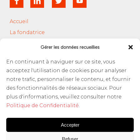
Accueil
La fondatrice
Services
Gérer les données recueillies
Le Cercle Jobsferic
En continuant à naviguer sur ce site, vous
Blog Les RH
acceptez l'utilisation de cookies pour analyser
Contact
notre trafic, personnaliser le contenu, et fournir
des fonctionnalités de réseaux sociaux. Pour
Politique de confidentialité
plus d'informations, veuillez consulter notre
Politique de Confidentialité
.
Accepter
Refuser