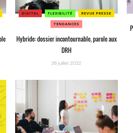
DIGITAL
FLEXIBILITÉ
REVUE PRESSE
TENDANCES
P
ole
Hybride: dossier incontournable, parole aux
DRH
26 juillet 2022