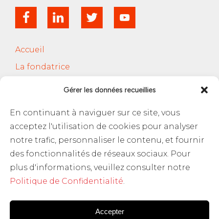
Accueil
La fondatrice
Services
Gérer les données recueillies
Le Cercle Jobsferic
En continuant à naviguer sur ce site, vous
Blog Les RH
acceptez l'utilisation de cookies pour analyser
Contact
notre trafic, personnaliser le contenu, et fournir
des fonctionnalités de réseaux sociaux. Pour
Politique de confidentialité
plus d'informations, veuillez consulter notre
Politique de Confidentialité
.
Accepter