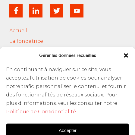
Accueil
La fondatrice
Services
Gérer les données recueillies
Le Cercle Jobsferic
En continuant à naviguer sur ce site, vous
Blog Les RH
acceptez l'utilisation de cookies pour analyser
Contact
notre trafic, personnaliser le contenu, et fournir
des fonctionnalités de réseaux sociaux. Pour
Politique de confidentialité
plus d'informations, veuillez consulter notre
Politique de Confidentialité
.
Accepter