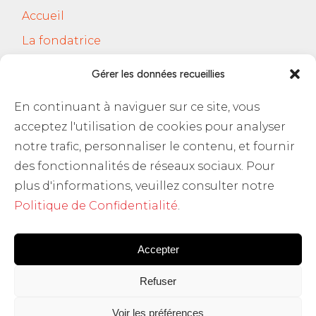
Accueil
La fondatrice
Services
Gérer les données recueillies
Le Cercle Jobsferic
En continuant à naviguer sur ce site, vous
Blog Les RH
acceptez l'utilisation de cookies pour analyser
Contact
notre trafic, personnaliser le contenu, et fournir
des fonctionnalités de réseaux sociaux. Pour
Politique de confidentialité
plus d'informations, veuillez consulter notre
Politique de Confidentialité
.
Accepter
Refuser
Voir les préférences
Copyright @
Ever Raimondi 2025