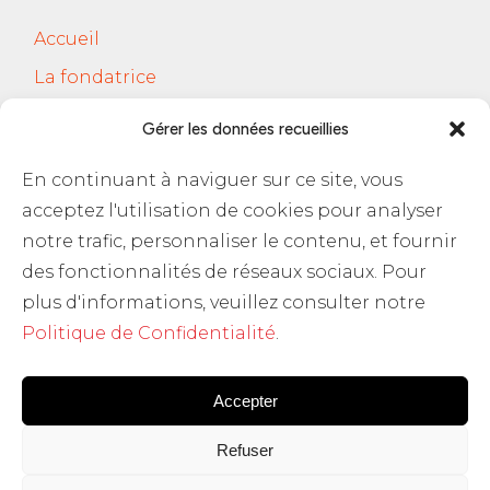
Accueil
La fondatrice
Services
Gérer les données recueillies
Le Cercle Jobsferic
En continuant à naviguer sur ce site, vous
Blog Les RH
acceptez l'utilisation de cookies pour analyser
Contact
notre trafic, personnaliser le contenu, et fournir
des fonctionnalités de réseaux sociaux. Pour
Politique de confidentialité
plus d'informations, veuillez consulter notre
Politique de Confidentialité
.
Accepter
Refuser