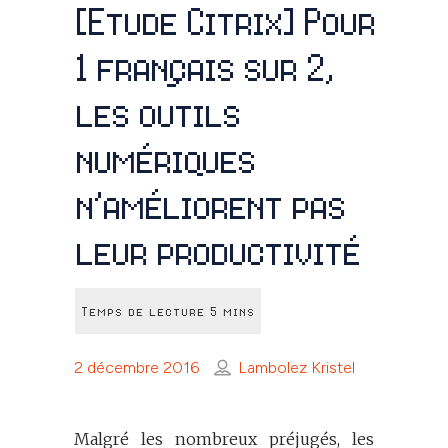
[Etude Citrix] Pour
1 français sur 2,
les outils
numériques
n’améliorent pas
leur productivité
2 décembre 2016
Lambolez Kristel
Malgré les nombreux préjugés, les