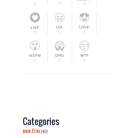
0
0
0
LOL
LOVE
LIKE
0
0
0
OMG
NSFW
WTF
0
0
0
Categories
BIEN-ÊTRE
(40)