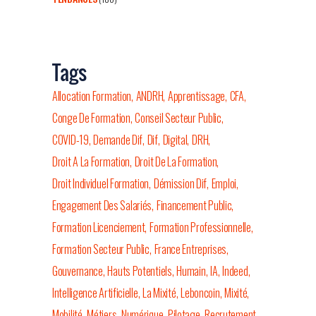
Tags
Allocation Formation
ANDRH
Apprentissage
CFA
Conge De Formation
Conseil Secteur Public
COVID-19
Demande Dif
Dif
Digital
DRH
Droit A La Formation
Droit De La Formation
Droit Individuel Formation
Démission Dif
Emploi
Engagement Des Salariés
Financement Public
Formation Licenciement
Formation Professionnelle
Formation Secteur Public
France Entreprises
Gouvernance
Hauts Potentiels
Humain
IA
Indeed
Intelligence Artificielle
La Mixité
Leboncoin
Mixité
Mobilité
Métiers
Numérique
Pilotage
Recrutement