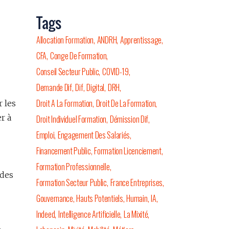
Tags
Allocation Formation
ANDRH
Apprentissage
CFA
Conge De Formation
Conseil Secteur Public
COVID-19
Demande Dif
Dif
Digital
DRH
Droit A La Formation
Droit De La Formation
r les
r à
Droit Individuel Formation
Démission Dif
Emploi
Engagement Des Salariés
Financement Public
Formation Licenciement
Formation Professionnelle
 des
Formation Secteur Public
France Entreprises
Gouvernance
Hauts Potentiels
Humain
IA
Indeed
Intelligence Artificielle
La Mixité