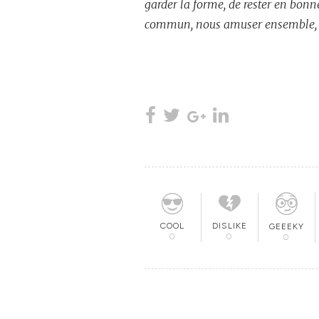
garder la forme, de rester en bonn
commun, nous amuser ensemble, al
COOL
DISLIKE
GEEEKY
0
0
0