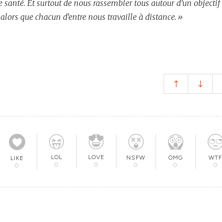
e santé. Et surtout de nous rassembler tous autour d’un objectif
ors que chacun d’entre nous travaille à distance.»
LOL
LOVE
OMG
NSFW
WTF
LIKE
0
0
0
0
0
0