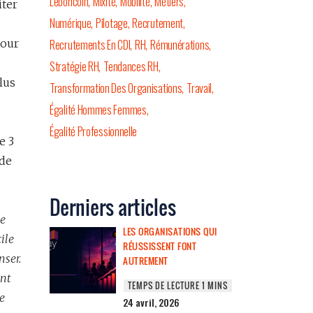
Leboncoin
Mixité
Mobilité
Métiers
iter
Numérique
Pilotage
Recrutement
Pour
Recrutements En CDI
RH
Rémunérations
Stratégie RH
Tendances RH
lus
Transformation Des Organisations
Travail
Égalité Hommes Femmes
Égalité Professionnelle
e 3
 de
Derniers articles
e
LES ORGANISATIONS QUI
ile
RÉUSSISSENT FONT
nser.
AUTREMENT
ant
e
24 avril, 2026