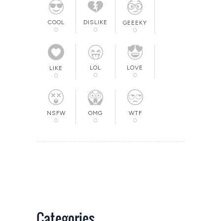
COOL
DISLIKE
GEEEKY
0
0
0
LOL
LOVE
LIKE
0
0
0
OMG
NSFW
WTF
0
0
0
Categories