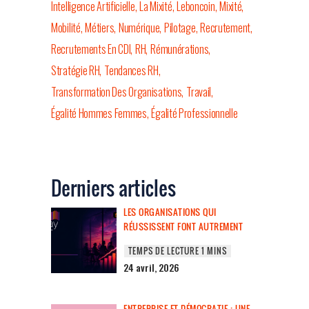
Intelligence Artificielle
La Mixité
Leboncoin
Mixité
Mobilité
Métiers
Numérique
Pilotage
Recrutement
Recrutements En CDI
RH
Rémunérations
Stratégie RH
Tendances RH
Transformation Des Organisations
Travail
Égalité Hommes Femmes
Égalité Professionnelle
Derniers articles
LES ORGANISATIONS QUI
RÉUSSISSENT FONT AUTREMENT
24 avril, 2026
ENTREPRISE ET DÉMOCRATIE : UNE