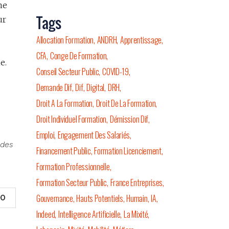
ne
Tags
ur
Allocation Formation
ANDRH
Apprentissage
CFA
Conge De Formation
e.
Conseil Secteur Public
COVID-19
Demande Dif
Dif
Digital
DRH
Droit A La Formation
Droit De La Formation
Droit Individuel Formation
Démission Dif
Emploi
Engagement Des Salariés
 des
Financement Public
Formation Licenciement
Formation Professionnelle
Formation Secteur Public
France Entreprises
Gouvernance
Hauts Potentiels
Humain
IA
0
Indeed
Intelligence Artificielle
La Mixité