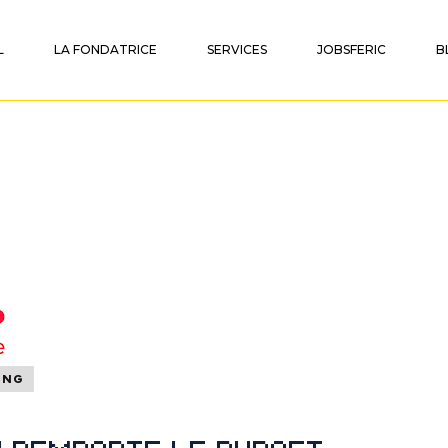
L
LA FONDATRICE
SERVICES
JOBSFERIC
B
ING
n remporte le budget