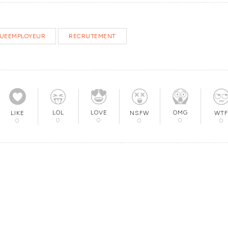
UEEMPLOYEUR
RECRUTEMENT
LOL
LOVE
OMG
NSFW
WTF
LIKE
0
0
0
0
0
0