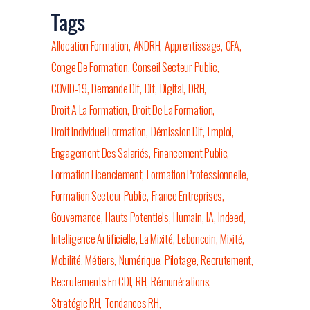
Tags
Allocation Formation
ANDRH
Apprentissage
CFA
Conge De Formation
Conseil Secteur Public
COVID-19
Demande Dif
Dif
Digital
DRH
Droit A La Formation
Droit De La Formation
Droit Individuel Formation
Démission Dif
Emploi
Engagement Des Salariés
Financement Public
Formation Licenciement
Formation Professionnelle
Formation Secteur Public
France Entreprises
Gouvernance
Hauts Potentiels
Humain
IA
Indeed
Intelligence Artificielle
La Mixité
Leboncoin
Mixité
Mobilité
Métiers
Numérique
Pilotage
Recrutement
Recrutements En CDI
RH
Rémunérations
Stratégie RH
Tendances RH