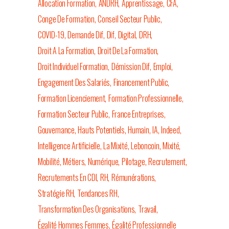
Allocation Formation
ANDRH
Apprentissage
CFA
Conge De Formation
Conseil Secteur Public
COVID-19
Demande Dif
Dif
Digital
DRH
Droit A La Formation
Droit De La Formation
Droit Individuel Formation
Démission Dif
Emploi
Engagement Des Salariés
Financement Public
Formation Licenciement
Formation Professionnelle
Formation Secteur Public
France Entreprises
Gouvernance
Hauts Potentiels
Humain
IA
Indeed
Intelligence Artificielle
La Mixité
Leboncoin
Mixité
Mobilité
Métiers
Numérique
Pilotage
Recrutement
Recrutements En CDI
RH
Rémunérations
Stratégie RH
Tendances RH
Transformation Des Organisations
Travail
Égalité Hommes Femmes
Égalité Professionnelle