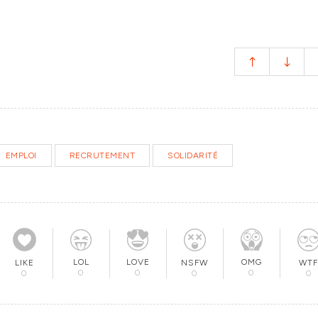
EMPLOI
RECRUTEMENT
SOLIDARITÉ
LOL
LOVE
OMG
NSFW
WTF
LIKE
0
0
0
0
0
0