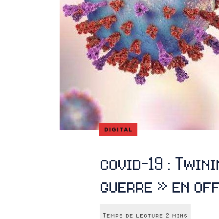
DIGITAL
covid-19 : Twin
guerre » en of