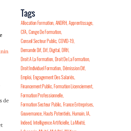
Tags
Allocation Formation
ANDRH
Apprentissage
CFA
Conge De Formation
e
Conseil Secteur Public
COVID-19
Demande Dif
Dif
Digital
DRH
inin
Droit A La Formation
Droit De La Formation
Droit Individuel Formation
Démission Dif
Emploi
Engagement Des Salariés
n
Financement Public
Formation Licenciement
Formation Professionnelle
s de
Formation Secteur Public
France Entreprises
Gouvernance
Hauts Potentiels
Humain
IA
Indeed
Intelligence Artificielle
La Mixité
et