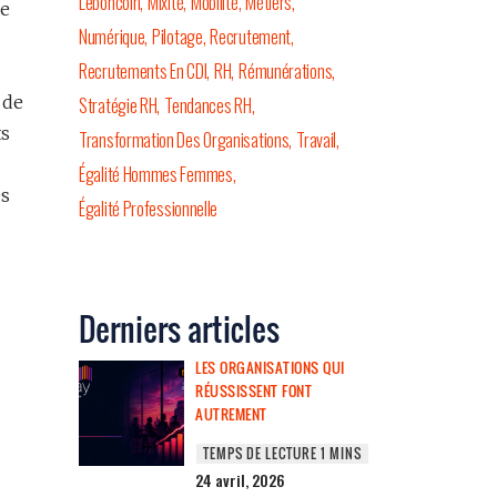
Leboncoin
Mixité
Mobilité
Métiers
ne
Numérique
Pilotage
Recrutement
Recrutements En CDI
RH
Rémunérations
de
Stratégie RH
Tendances RH
ts
Transformation Des Organisations
Travail
Égalité Hommes Femmes
es
Égalité Professionnelle
Derniers articles
LES ORGANISATIONS QUI
RÉUSSISSENT FONT
AUTREMENT
24 avril, 2026