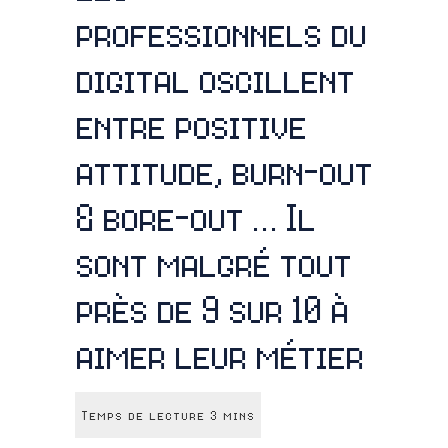
professionnels du
digital oscillent
entre positive
attitude, burn-out
& bore-out … Il
sont malgré tout
près de 9 sur 10 à
aimer leur métier