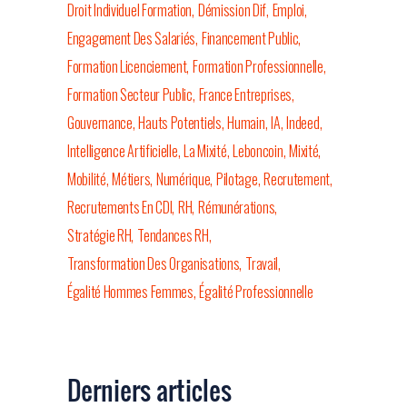
Droit Individuel Formation
Démission Dif
Emploi
Engagement Des Salariés
Financement Public
Formation Licenciement
Formation Professionnelle
Formation Secteur Public
France Entreprises
Gouvernance
Hauts Potentiels
Humain
IA
Indeed
Intelligence Artificielle
La Mixité
Leboncoin
Mixité
Mobilité
Métiers
Numérique
Pilotage
Recrutement
Recrutements En CDI
RH
Rémunérations
Stratégie RH
Tendances RH
Transformation Des Organisations
Travail
Égalité Hommes Femmes
Égalité Professionnelle
Derniers articles