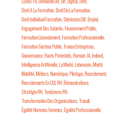
COVID-19
Demande Dif
Dif
Digital
DRH
Droit A La Formation
Droit De La Formation
Droit Individuel Formation
Démission Dif
Emploi
Engagement Des Salariés
Financement Public
Formation Licenciement
Formation Professionnelle
Formation Secteur Public
France Entreprises
Gouvernance
Hauts Potentiels
Humain
IA
Indeed
Intelligence Artificielle
La Mixité
Leboncoin
Mixité
Mobilité
Métiers
Numérique
Pilotage
Recrutement
Recrutements En CDI
RH
Rémunérations
Stratégie RH
Tendances RH
Transformation Des Organisations
Travail
Égalité Hommes Femmes
Égalité Professionnelle