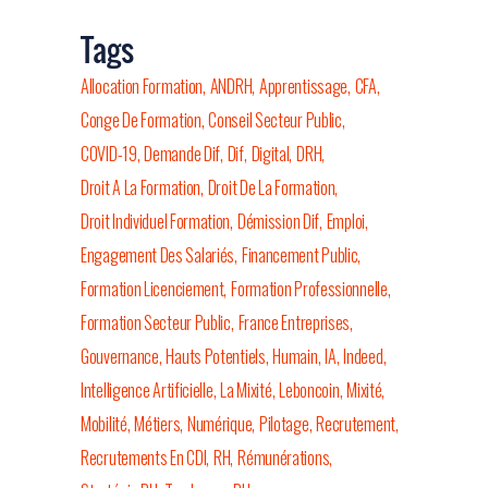
Tags
Allocation Formation
ANDRH
Apprentissage
CFA
Conge De Formation
Conseil Secteur Public
COVID-19
Demande Dif
Dif
Digital
DRH
Droit A La Formation
Droit De La Formation
Droit Individuel Formation
Démission Dif
Emploi
Engagement Des Salariés
Financement Public
Formation Licenciement
Formation Professionnelle
Formation Secteur Public
France Entreprises
Gouvernance
Hauts Potentiels
Humain
IA
Indeed
Intelligence Artificielle
La Mixité
Leboncoin
Mixité
Mobilité
Métiers
Numérique
Pilotage
Recrutement
Recrutements En CDI
RH
Rémunérations