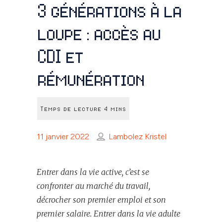
3 générations à la
loupe : accès au
CDI et
rémunération
11 janvier 2022
Lambolez Kristel
Entr
er
dans la vie active
,
c
’est
se
confront
er
au marché
du travail,
décroch
er
son premier emploi et son
premier salaire
.
E
ntr
er
dans la vie adulte