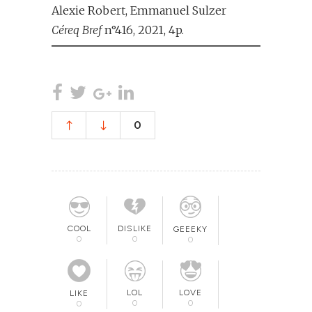
Alexie Robert, Emmanuel Sulzer
Céreq Bref
n°416, 2021, 4p.
0
COOL
DISLIKE
GEEEKY
0
0
0
LOL
LOVE
LIKE
0
0
0