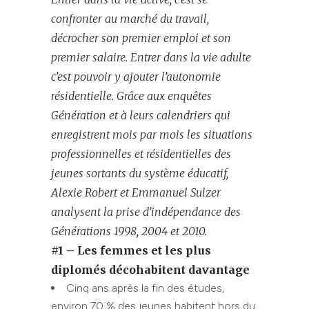
confront
er
au marché
du travail,
décroch
er
son premier emploi et son
premier salaire
.
E
ntr
er
dans la vie adulte
c
’est
pouvoir
y ajouter l’autonomie
résidentielle. Grâce
aux
enquêtes
Génération
et à leurs calendriers
qui
enregistrent mois par mois les situations
professionnelles et résidentielles des
jeunes sortants du système éducatif,
Alexie Robert et Emmanuel Sulzer
analysent
la prise d’indépendance
d
es
G
énérations 1998, 2004 et 2010.
#1 –
Les femmes et
les plus
diplomés
décohabitent davantage
Cinq ans après la fin des études,
environ 70 % des jeunes habitent hors du