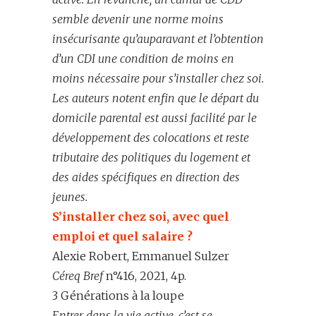
semble devenir une norme moins
insécurisante
qu’auparavant
et l’obtention
d’un CDI une condition de moins en
moins nécessaire pour s’installer chez soi
.
L
es auteurs notent
enfin
que le départ du
domicile parental est aussi facilité par le
développement
des colocations et
reste
tributaire des politiques du loge
ment et
des aides spécifiques en direction des
jeunes
.
S’installer chez soi, avec quel
emploi et quel salaire ?
Alexie Robert, Emmanuel Sulzer
Céreq Bref
n°416, 2021, 4p.
3 Générations à la loupe
Entr
er
dans la vie active
,
c
’est
se