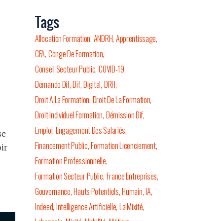
Tags
Allocation Formation
ANDRH
Apprentissage
CFA
Conge De Formation
Conseil Secteur Public
COVID-19
Demande Dif
Dif
Digital
DRH
Droit A La Formation
Droit De La Formation
Droit Individuel Formation
Démission Dif
Emploi
Engagement Des Salariés
se
Financement Public
Formation Licenciement
ir
Formation Professionnelle
Formation Secteur Public
France Entreprises
Gouvernance
Hauts Potentiels
Humain
IA
Indeed
Intelligence Artificielle
La Mixité