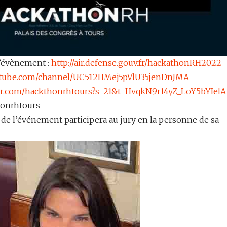
’évènement :
http://air.defense.gouv.fr/hackathonRH2022
outube.com/channel/UC512HMej5pVlU35jenDnJMA
tter.com/hackthonrhtours?s=21&t=HvqkN9r14yZ_LoY5bYIelA
onrhtours
de l’événement participera au jury en la personne de sa