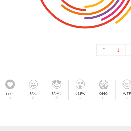
LOL
LOVE
OMG
NSFW
WTF
LIKE
0
0
0
0
0
0