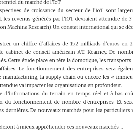
tentiel du marché de l’IoT
rspectives de croissance du secteur de l’IoT sont large
 les revenus générés par l’IOT devraient atteindre de 3
elon Machina Research). Un constat international qui se dé
strer un chiffre d’affaires de 15,2 milliards d’euros en 2
 le cabinet de conseil américain A.T. Kearney. De nomb
és. Cette étude place en tête la domotique, les transports 
affaires. Le fonctionnement des entreprises sera égale
le manufacturing, la supply chain ou encore les « immeu
 attendue va impacter les organisations en profondeur.
e d’informations du terrain en temps réel et à bas coû
ion du fonctionnement de nombre d’entreprises. Et ser
es dernières. De nouveaux marchés pour les particuliers 
aideront à mieux appréhender ces nouveaux marchés.…