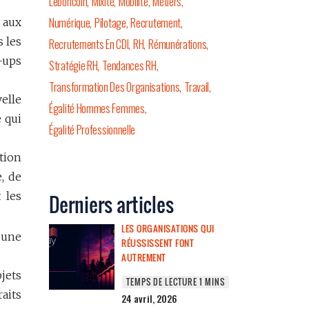
Leboncoin
Mixité
Mobilité
Métiers
Numérique
Pilotage
Recrutement
 aux
s les
Recrutements En CDI
RH
Rémunérations
-ups
Stratégie RH
Tendances RH
Transformation Des Organisations
Travail
elle
Égalité Hommes Femmes
 qui
Égalité Professionnelle
ution
, de
 les
Derniers articles
LES ORGANISATIONS QUI
 une
RÉUSSISSENT FONT
AUTREMENT
bjets
aits
24 avril, 2026