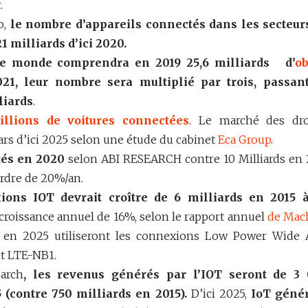
.
o,
le nombre d’appareils connectés dans les secteur
21 milliards d’ici 2020.
le monde comprendra en 2019 25,6 milliards d’
ob
021, leur nombre sera multiplié par trois, passan
liards
.
illions de voitures connectées
. Le marché des dr
lars d’ici 2025 selon une étude du cabinet
Eca Group
.
tés en 2020
selon ABI RESEARCH contre 10 Milliards en 
ordre de 20%/an.
ons IOT devrait croître de 6 milliards en 2015 
 croissance annuel de 16%, selon le rapport annuel
de Mac
en 2025 utiliseront les connexions Low Power Wide 
et LTE-NB1.
arch
, les revenus générés par l’IOT seront de 3
 (contre 750 milliards en 2015).
D’ici 2025,
IoT géné