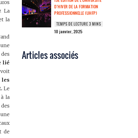
19E ÉDITION DE L’UNIVERSITÉ
euros
D’HIVER DE LA FORMATION
. La
PROFESSIONNELLE (UHFP)
t la
10 janvier, 2025
rand
 une
Articles associés
 des
 lié
évoit
 les
.
Le
à la
des
 une
caux
t de