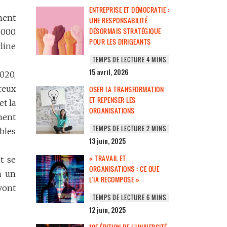
ENTREPRISE ET DÉMOCRATIE :
ment
UNE RESPONSABILITÉ
DÉSORMAIS STRATÉGIQUE
 000
POUR LES DIRIGEANTS
cline
15 avril, 2026
020,
reux
OSER LA TRANSFORMATION
ET REPENSER LES
et la
ORGANISATIONS
ment
bles
13 juin, 2025
« TRAVAIL ET
t se
ORGANISATIONS : CE QUE
a un
L’IA RECOMPOSE »
vont
12 juin, 2025