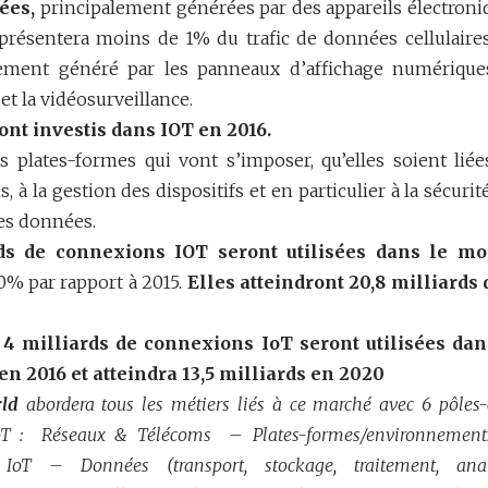
ées,
principalement générées par des appareils électroni
eprésentera moins de 1% du trafic de données cellulaires
ièrement généré par les panneaux d’affichage numériques
et la vidéosurveillance.
ont investis dans IOT en 2016.
es plates-formes qui vont s’imposer, qu’elles soient liée
à la gestion des dispositifs et en particulier à la sécurit
 des données.
rds de connexions IOT seront utilisées dans le m
0% par rapport à 2015.
Elles atteindront 20,8 milliards d
e
4 milliards de connexions IoT seront utilisées dan
n 2016 et atteindra 13,5 milliards en 2020
rld
abordera tous les métiers liés à ce marché avec 6 pôles-
 l’IoT : Réseaux & Télécoms – Plates-formes/environnement
 IoT – Données (transport, stockage, traitement, anal