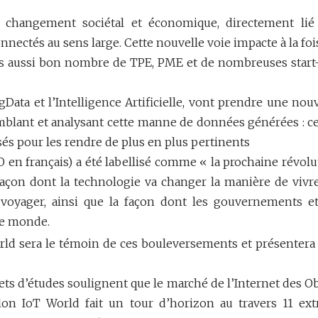
hangement sociétal et économique, directement lié
onnectés au sens large. Cette nouvelle voie impacte à la foi
ais aussi bon nombre de TPE, PME et de nombreuses start
a et l’Intelligence Artificielle, vont prendre une nouv
mblant et analysant cette manne de données générées : ce
sés pour les rendre de plus en plus pertinents
dO en français) a été labellisé comme « la prochaine révol
 façon dont la technologie va changer la manière de vivre
de voyager, ainsi que la façon dont les gouvernements et
le monde.
rld sera le témoin de ces bouleversements et présentera
nets d’études soulignent que le marché de l’Internet des O
lon IoT World fait un tour d’horizon au travers 11 extr