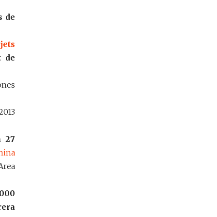
s de
jets
t de
ones
2013
à 27
hina
Area
 000
rera