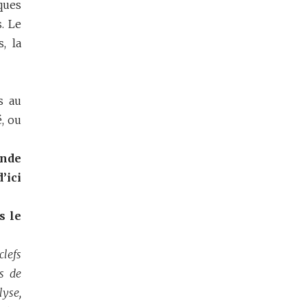
ques
.
Le
, la
s au
é, ou
onde
’ici
s le
clefs
s de
yse,