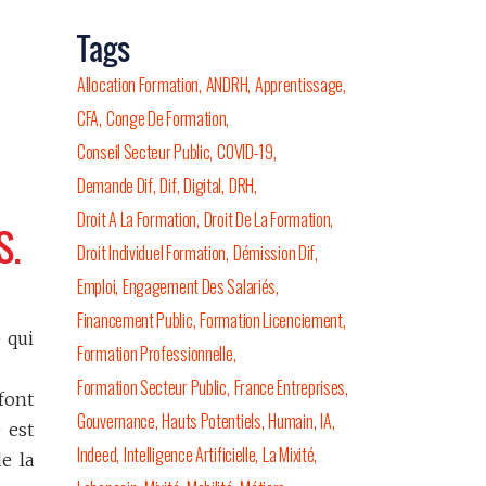
Tags
Allocation Formation
ANDRH
Apprentissage
CFA
Conge De Formation
Conseil Secteur Public
COVID-19
Demande Dif
Dif
Digital
DRH
Droit A La Formation
Droit De La Formation
S.
Droit Individuel Formation
Démission Dif
Emploi
Engagement Des Salariés
Financement Public
Formation Licenciement
 qui
Formation Professionnelle
Formation Secteur Public
France Entreprises
font
Gouvernance
Hauts Potentiels
Humain
IA
 est
Indeed
Intelligence Artificielle
La Mixité
e la