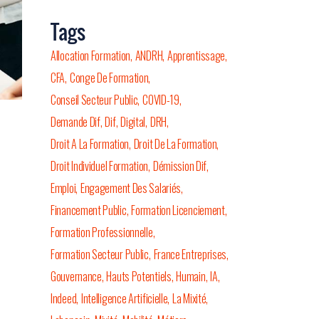
Tags
Allocation Formation
ANDRH
Apprentissage
CFA
Conge De Formation
Conseil Secteur Public
COVID-19
Demande Dif
Dif
Digital
DRH
Droit A La Formation
Droit De La Formation
Droit Individuel Formation
Démission Dif
Emploi
Engagement Des Salariés
Financement Public
Formation Licenciement
Formation Professionnelle
Formation Secteur Public
France Entreprises
Gouvernance
Hauts Potentiels
Humain
IA
Indeed
Intelligence Artificielle
La Mixité