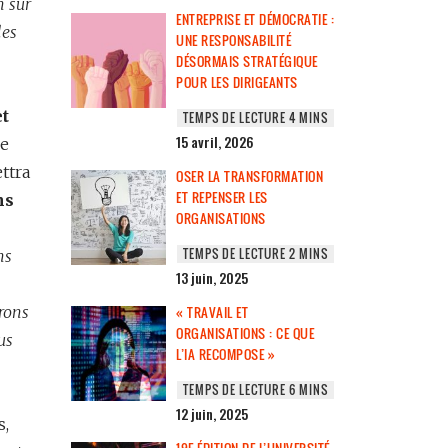
n sur
ENTREPRISE ET DÉMOCRATIE :
les
UNE RESPONSABILITÉ
DÉSORMAIS STRATÉGIQUE
POUR LES DIRIGEANTS
et
15 avril, 2026
re
ttra
OSER LA TRANSFORMATION
ET REPENSER LES
ns
ORGANISATIONS
ns
13 juin, 2025
rons
« TRAVAIL ET
ORGANISATIONS : CE QUE
us
L’IA RECOMPOSE »
12 juin, 2025
s,