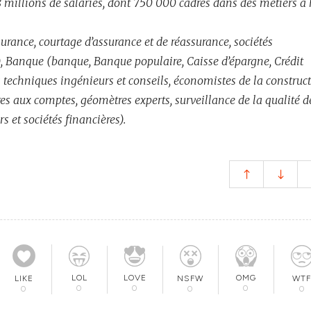
 millions de salariés, dont 750 000 cadres dans des métiers à
rance, courtage d’assurance et de réassurance, sociétés
e), Banque (banque, Banque populaire, Caisse d’épargne, Crédit
 techniques ingénieurs et conseils, économistes de la construct
s aux comptes, géomètres experts, surveillance de la qualité d
s et sociétés financières).
LOL
LOVE
OMG
NSFW
WTF
LIKE
0
0
0
0
0
0