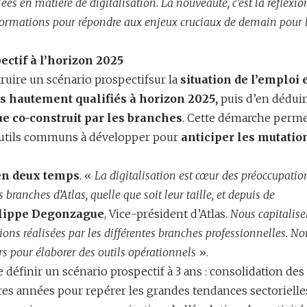
lées en matière de digitalisation. La nouveauté, c’est la réflexio
formations pour répondre aux enjeux cruciaux de demain pour 
ectif à l’horizon 2025
truire un scénario prospectifsur la
situation de l’emploi 
s hautement qualifiés à horizon 2025,
puis d’en dédui
e co-construit par les branches
. Cette démarche perme
s outils communs à développer pour
anticiper les mutatio
 en deux temps
. «
La digitalisation est cœur des préoccupatio
 branches d’Atlas, quelle que soit leur taille, et depuis de
lippe Degonzague
, Vice-président d’Atlas.
Nous capitalise
ions réalisées par les différentes branches professionnelles. No
rs pour élaborer des outils opérationnels
».
définir un scénario prospectif à 3 ans : consolidation des
es années pour repérer les grandes tendances sectorielle