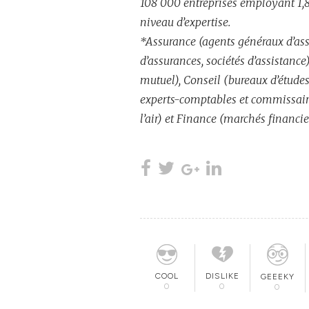
108 000 entreprises employant 1,8
niveau d’expertise.
*Assurance (agents généraux d’assu
d’assurances, sociétés d’assistanc
mutuel), Conseil (bureaux d’études
experts-comptables et commissaire
l’air) et Finance (marchés financier
COOL
DISLIKE
GEEEKY
0
0
0