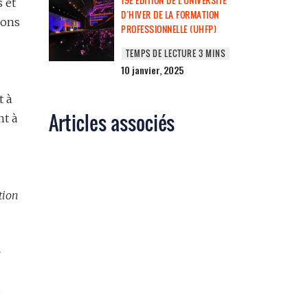
19E ÉDITION DE L’UNIVERSITÉ
 et
D’HIVER DE LA FORMATION
ions
PROFESSIONNELLE (UHFP)
10 janvier, 2025
t à
Articles associés
nt à
tion
e
e