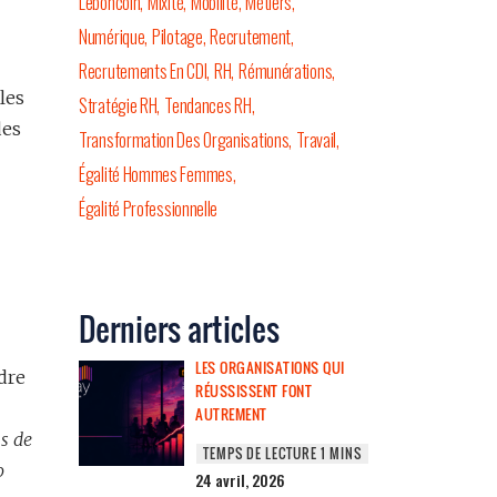
Leboncoin
Mixité
Mobilité
Métiers
Numérique
Pilotage
Recrutement
Recrutements En CDI
RH
Rémunérations
les
Stratégie RH
Tendances RH
des
Transformation Des Organisations
Travail
Égalité Hommes Femmes
Égalité Professionnelle
Derniers articles
LES ORGANISATIONS QUI
dre
RÉUSSISSENT FONT
AUTREMENT
ns de
o
24 avril, 2026