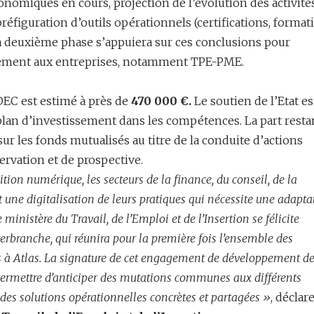
onomiques en cours, projection de l’évolution des activités
réfiguration d’outils opérationnels (certifications, format
La deuxième phase s’appuiera sur ces conclusions pour
nement aux entreprises, notamment TPE-PME.
DEC est estimé à près de
470 000 €.
Le soutien de l’Etat es
plan d’investissement dans les compétences. La part resta
ur les fonds mutualisés au titre de la conduite d’actions
rvation et de prospective.
ition numérique, les secteurs de la finance, du conseil, de la
 une digitalisation de leurs pratiques qui nécessite une adapta
ministère du Travail, de l’Emploi et de l’Insertion se félicite
rbranche, qui réunira pour la première fois l’ensemble des
es à Atlas. La signature de cet engagement de développement d
permettre d’anticiper des mutations communes aux différents
à des solutions opérationnelles concrètes et partagées »
, déclar