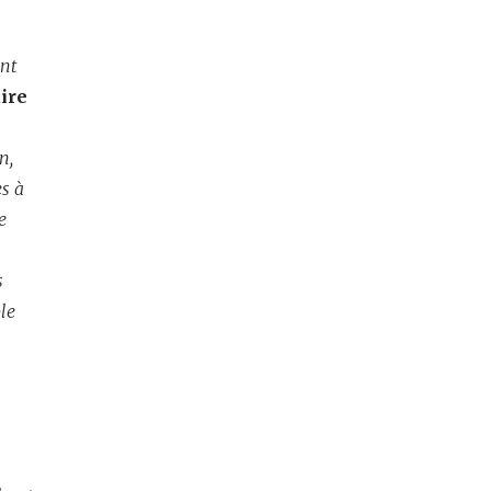
ent
ire
n,
es à
e
s
le