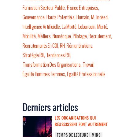
Formation Secteur Public
France Entreprises
Gouvernance
Hauts Potentiels
Humain
IA
Indeed
Intelligence Artificielle
La Mixité
Leboncoin
Mixité
Mobilité
Métiers
Numérique
Pilotage
Recrutement
Recrutements En CDI
RH
Rémunérations
Stratégie RH
Tendances RH
Transformation Des Organisations
Travail
Égalité Hommes Femmes
Égalité Professionnelle
Derniers articles
LES ORGANISATIONS QUI
RÉUSSISSENT FONT AUTREMENT