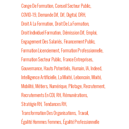
Conge De Formation
Conseil Secteur Public
COVID-19
Demande Dif
Dif
Digital
DRH
Droit A La Formation
Droit De La Formation
Droit Individuel Formation
Démission Dif
Emploi
Engagement Des Salariés
Financement Public
Formation Licenciement
Formation Professionnelle
Formation Secteur Public
France Entreprises
Gouvernance
Hauts Potentiels
Humain
IA
Indeed
Intelligence Artificielle
La Mixité
Leboncoin
Mixité
Mobilité
Métiers
Numérique
Pilotage
Recrutement
Recrutements En CDI
RH
Rémunérations
Stratégie RH
Tendances RH
Transformation Des Organisations
Travail
Égalité Hommes Femmes
Égalité Professionnelle