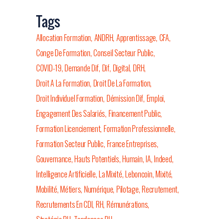
Tags
Allocation Formation
ANDRH
Apprentissage
CFA
Conge De Formation
Conseil Secteur Public
COVID-19
Demande Dif
Dif
Digital
DRH
Droit A La Formation
Droit De La Formation
Droit Individuel Formation
Démission Dif
Emploi
Engagement Des Salariés
Financement Public
Formation Licenciement
Formation Professionnelle
Formation Secteur Public
France Entreprises
Gouvernance
Hauts Potentiels
Humain
IA
Indeed
Intelligence Artificielle
La Mixité
Leboncoin
Mixité
Mobilité
Métiers
Numérique
Pilotage
Recrutement
Recrutements En CDI
RH
Rémunérations