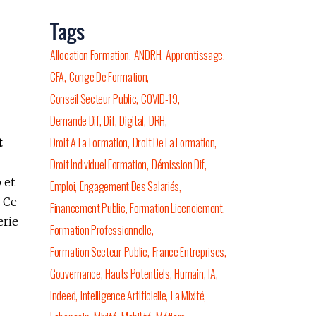
Tags
Allocation Formation
ANDRH
Apprentissage
CFA
Conge De Formation
Conseil Secteur Public
COVID-19
Demande Dif
Dif
Digital
DRH
Droit A La Formation
Droit De La Formation
t
Droit Individuel Formation
Démission Dif
 et
Emploi
Engagement Des Salariés
. Ce
Financement Public
Formation Licenciement
erie
Formation Professionnelle
Formation Secteur Public
France Entreprises
Gouvernance
Hauts Potentiels
Humain
IA
Indeed
Intelligence Artificielle
La Mixité