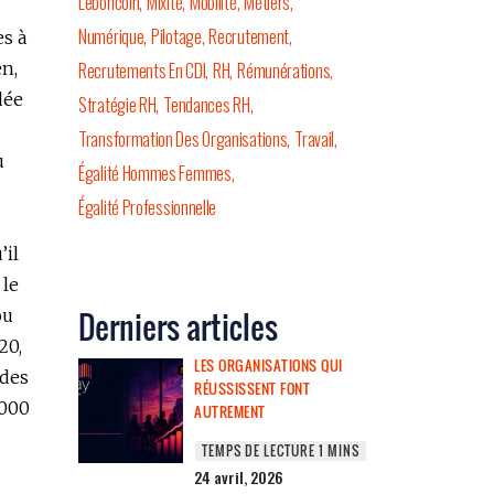
Leboncoin
Mixité
Mobilité
Métiers
Numérique
Pilotage
Recrutement
es à
en,
Recrutements En CDI
RH
Rémunérations
dée
Stratégie RH
Tendances RH
Transformation Des Organisations
Travail
u
Égalité Hommes Femmes
Égalité Professionnelle
’il
 le
ou
Derniers articles
20,
LES ORGANISATIONS QUI
 des
RÉUSSISSENT FONT
 000
AUTREMENT
24 avril, 2026