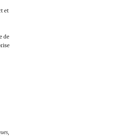
t et
e de
prise
ques,