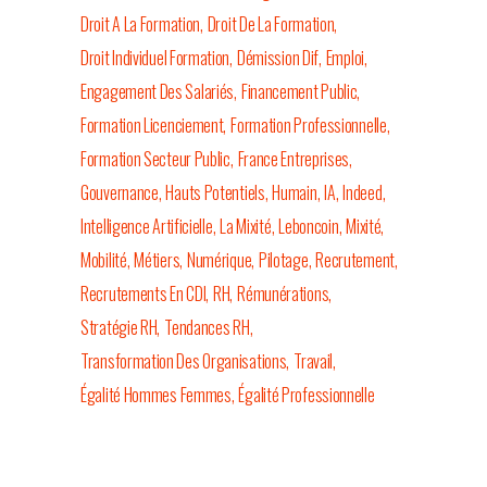
Droit A La Formation
Droit De La Formation
Droit Individuel Formation
Démission Dif
Emploi
Engagement Des Salariés
Financement Public
Formation Licenciement
Formation Professionnelle
Formation Secteur Public
France Entreprises
Gouvernance
Hauts Potentiels
Humain
IA
Indeed
Intelligence Artificielle
La Mixité
Leboncoin
Mixité
Mobilité
Métiers
Numérique
Pilotage
Recrutement
Recrutements En CDI
RH
Rémunérations
Stratégie RH
Tendances RH
Transformation Des Organisations
Travail
Égalité Hommes Femmes
Égalité Professionnelle