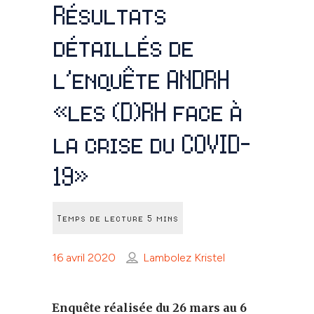
Résultats
détaillés de
l’enquête ANDRH
«les (D)RH face à
la crise du COVID-
19»
16 avril 2020
Lambolez Kristel
Enquête réalisée du 26 mars au 6