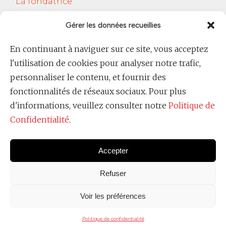
La fondatrice
Services
Gérer les données recueillies
Le Cercle Jobsferic
En continuant à naviguer sur ce site, vous acceptez
Blog Les RH
l'utilisation de cookies pour analyser notre trafic,
Contact
personnaliser le contenu, et fournir des
fonctionnalités de réseaux sociaux. Pour plus
Politique de confidentialité
d'informations, veuillez consulter notre
Politique de
Confidentialité
.
Accepter
Refuser
Voir les préférences
Copyright @
Ever Raimondi 2025
Politique de confidentialité
PARIS
TOURS
BRUXELLES
MARSEILLE
GEN