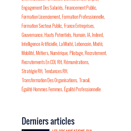
Engagement Des Salariés
Financement Public
Formation Licenciement
Formation Professionnelle
Formation Secteur Public
France Entreprises
Gouvernance
Hauts Potentiels
Humain
IA
Indeed
Intelligence Artificielle
La Mixité
Leboncoin
Mixité
Mobilité
Métiers
Numérique
Pilotage
Recrutement
Recrutements En CDI
RH
Rémunérations
Stratégie RH
Tendances RH
Transformation Des Organisations
Travail
Égalité Hommes Femmes
Égalité Professionnelle
Derniers articles