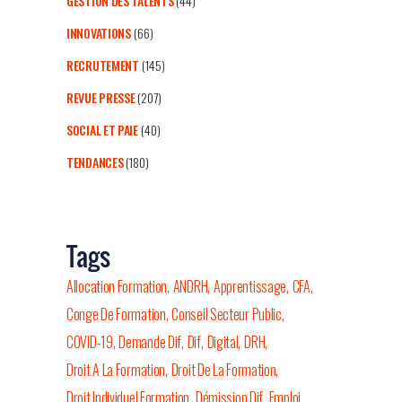
GESTION DES TALENTS
(44)
INNOVATIONS
(66)
RECRUTEMENT
(145)
REVUE PRESSE
(207)
SOCIAL ET PAIE
(40)
TENDANCES
(180)
Tags
Allocation Formation
ANDRH
Apprentissage
CFA
Conge De Formation
Conseil Secteur Public
COVID-19
Demande Dif
Dif
Digital
DRH
Droit A La Formation
Droit De La Formation
Droit Individuel Formation
Démission Dif
Emploi