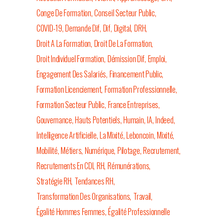
Conge De Formation
Conseil Secteur Public
COVID-19
Demande Dif
Dif
Digital
DRH
Droit A La Formation
Droit De La Formation
Droit Individuel Formation
Démission Dif
Emploi
Engagement Des Salariés
Financement Public
Formation Licenciement
Formation Professionnelle
Formation Secteur Public
France Entreprises
Gouvernance
Hauts Potentiels
Humain
IA
Indeed
Intelligence Artificielle
La Mixité
Leboncoin
Mixité
Mobilité
Métiers
Numérique
Pilotage
Recrutement
Recrutements En CDI
RH
Rémunérations
Stratégie RH
Tendances RH
Transformation Des Organisations
Travail
Égalité Hommes Femmes
Égalité Professionnelle