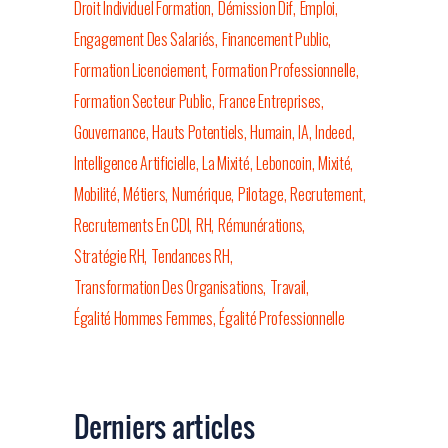
Droit Individuel Formation
Démission Dif
Emploi
Engagement Des Salariés
Financement Public
Formation Licenciement
Formation Professionnelle
Formation Secteur Public
France Entreprises
Gouvernance
Hauts Potentiels
Humain
IA
Indeed
Intelligence Artificielle
La Mixité
Leboncoin
Mixité
Mobilité
Métiers
Numérique
Pilotage
Recrutement
Recrutements En CDI
RH
Rémunérations
Stratégie RH
Tendances RH
Transformation Des Organisations
Travail
Égalité Hommes Femmes
Égalité Professionnelle
Derniers articles