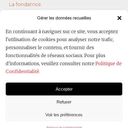
La fondatrice
Services
Gérer les données recueillies
Le Cercle Jobsferic
En continuant à naviguer sur ce site, vous acceptez
Blog Les RH
l'utilisation de cookies pour analyser notre trafic,
Contact
personnaliser le contenu, et fournir des
fonctionnalités de réseaux sociaux. Pour plus
Politique de confidentialité
d'informations, veuillez consulter notre
Politique de
Confidentialité
.
Accepter
Refuser
Voir les préférences
Copyright @
Ever Raimondi 2025
Politique de confidentialité