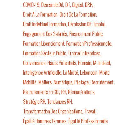
COVID-19
Demande Dif
Dif
Digital
DRH
Droit A La Formation
Droit De La Formation
Droit Individuel Formation
Démission Dif
Emploi
Engagement Des Salariés
Financement Public
Formation Licenciement
Formation Professionnelle
Formation Secteur Public
France Entreprises
Gouvernance
Hauts Potentiels
Humain
IA
Indeed
Intelligence Artificielle
La Mixité
Leboncoin
Mixité
Mobilité
Métiers
Numérique
Pilotage
Recrutement
Recrutements En CDI
RH
Rémunérations
Stratégie RH
Tendances RH
Transformation Des Organisations
Travail
Égalité Hommes Femmes
Égalité Professionnelle